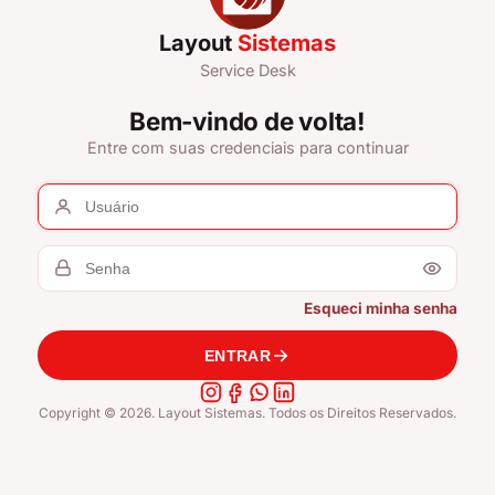
Layout
Sistemas
Service Desk
Bem-vindo de volta!
Entre com suas credenciais para continuar
Esqueci minha senha
ENTRAR
Copyright © 2026. Layout Sistemas. Todos os Direitos Reservados.