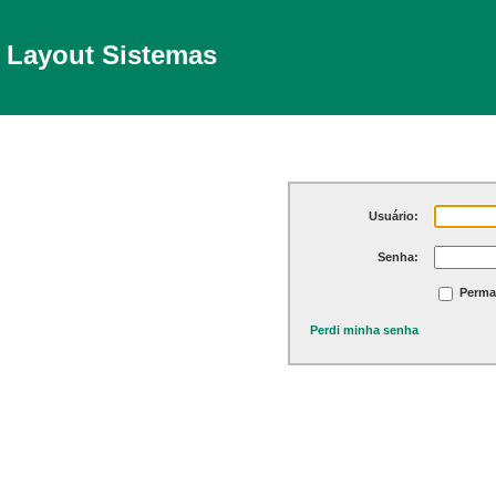
Layout Sistemas
Usuário:
Senha:
Perma
Perdi minha senha