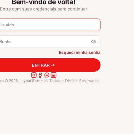
Bem-vindo de volta!
Entre com suas credenciais para continuar
Esqueci minha senha
ENTRAR
ht © 2026. Layout Sistemas. Todos os Direitos Reservados.