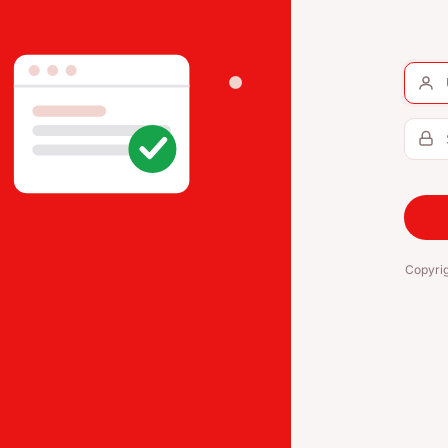
Copyrig