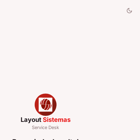
Layout
Sistemas
Service Desk