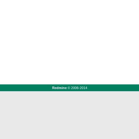
Redmine
© 2006-2014