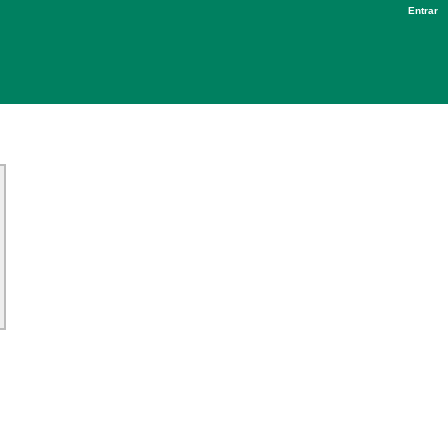
Entrar