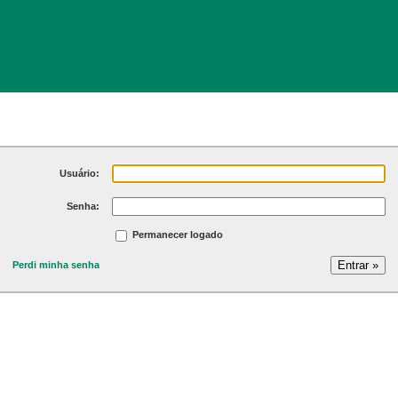
Usuário:
Senha:
Permanecer logado
Perdi minha senha