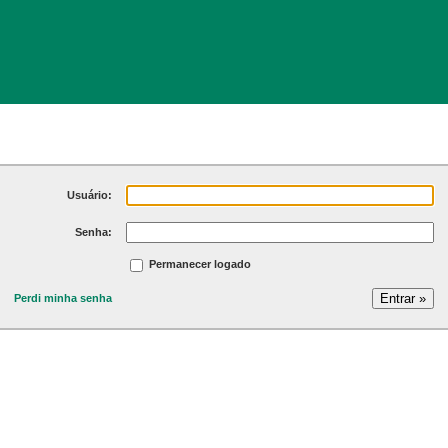
Usuário:
Senha:
Permanecer logado
Perdi minha senha