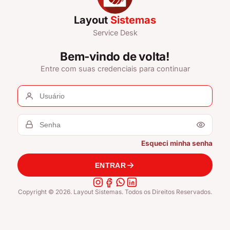
Layout
Sistemas
Service Desk
Bem-vindo de volta!
Entre com suas credenciais para continuar
Esqueci minha senha
ENTRAR
Copyright © 2026. Layout Sistemas. Todos os Direitos Reservados.