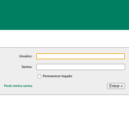
Usuário:
Senha:
Permanecer logado
Perdi minha senha